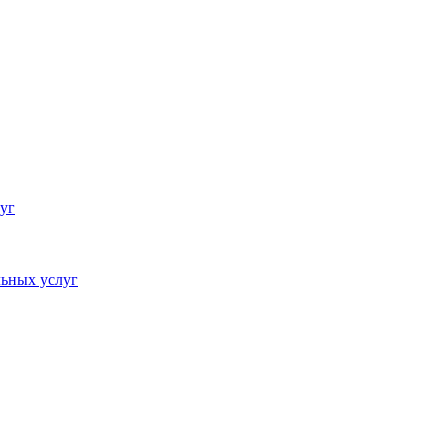
уг
ьных услуг