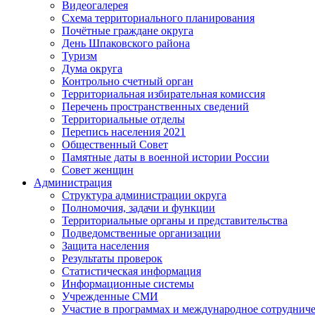
Видеогалерея
Схема территориального планирования
Почётные граждане округа
День Шпаковского района
Туризм
Дума округа
Контрольно счетный орган
Территориальная избирательная комиссия
Перечень пространственных сведений
Территориальные отделы
Перепись населения 2021
Общественный Совет
Памятные даты в военной истории России
Совет женщин
Администрация
Структура администрации округа
Полномочия, задачи и функции
Территориальные органы и представительства
Подведомственные организации
Защита населения
Результаты проверок
Статистическая информация
Информационные системы
Учрежденные СМИ
Участие в программах и международное сотруднич