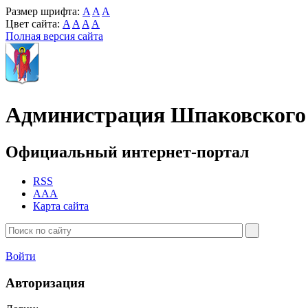
Размер шрифта:
A
A
A
Цвет сайта:
A
A
A
A
Полная версия сайта
Администрация Шпаковского 
Официальный интернет-портал
RSS
AAA
Карта сайта
Войти
Авторизация