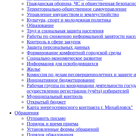
Гражданская оборона, ЧС и общественная безопасн
Территориально-общественное самоуправление
Управление имуществом и землеустройство
Культура, спорт и молодежная политика
Образование
Труд и социальная защита населения
Работы по снижению неформальной занятости насе
Контроль в сфере закупок
Защита персональных данных
Формирование комфортной городской среды
Социально-экономическое развитие
Информация для освободившихся
Жилье
Комиссия по делам несовершеннолетних и защите и
Инициативное бюджетирование
Рабочая группа по координации деятельности госу
осуществлении регистрации (учёта) избирателей
Муниципальный контроль
Открытый бюджет
Карта энергосервисного контракта г. Михайловск"
Обращения
Отправить письмо
Порядок и время приема
Установленные формы обращений
Порядок обжалования