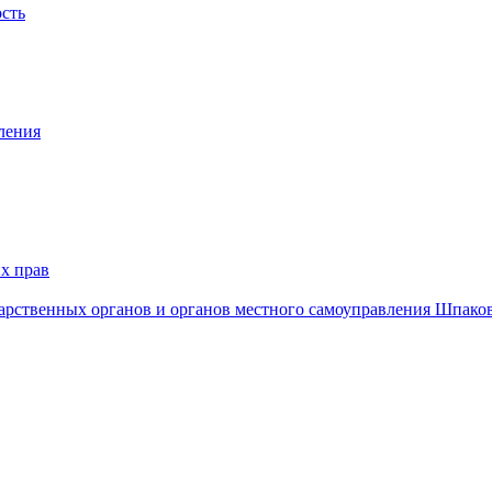
ость
ления
х прав
дарственных органов и органов местного самоуправления Шпако