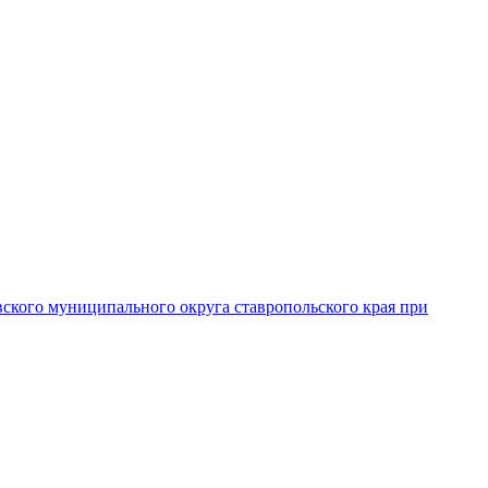
вского муниципального округа ставропольского края при