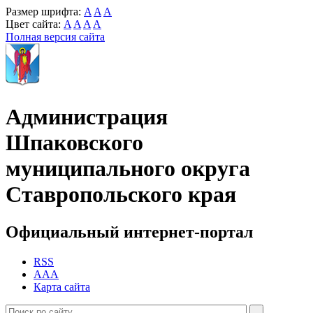
Размер шрифта:
A
A
A
Цвет сайта:
A
A
A
A
Полная версия сайта
Администрация
Шпаковского
муниципального округа
Ставропольского края
Официальный интернет-портал
RSS
AAA
Карта сайта