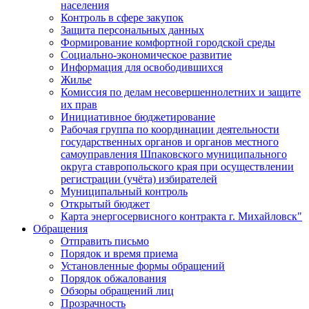
населения
Контроль в сфере закупок
Защита персональных данных
Формирование комфортной городской среды
Социально-экономическое развитие
Информация для освободившихся
Жилье
Комиссия по делам несовершеннолетних и защите
их прав
Инициативное бюджетирование
Рабочая группа по координации деятельности
государственных органов и органов местного
самоуправления Шпаковского муниципального
округа ставропольского края при осуществлении
регистрации (учёта) избирателей
Муниципальный контроль
Открытый бюджет
Карта энергосервисного контракта г. Михайловск"
Обращения
Отправить письмо
Порядок и время приема
Установленные формы обращений
Порядок обжалования
Обзоры обращений лиц
Прозрачность