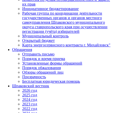
их прав
Инициативное бюджетирование
Рабочая группа по координации деятельности
государственных органов и органов местного
самоуправления Шпаковского муниципального
округа ставропольского края при осуществлении
регистрации (учёта) избирателей
Муниципальный контроль
Открытый бюджет
Карта энергосервисного контракта г. Михайловск"
Обращения
Отправить письмо
Порядок и время приема
Установленные формы обращений
Порядок обжалования
Обзоры обращений лиц
Прозрачность
Бесплатная юридическая помощь
Шпаковский вестник
2026 год
2025 год
2024 год
2023 год
2022 год