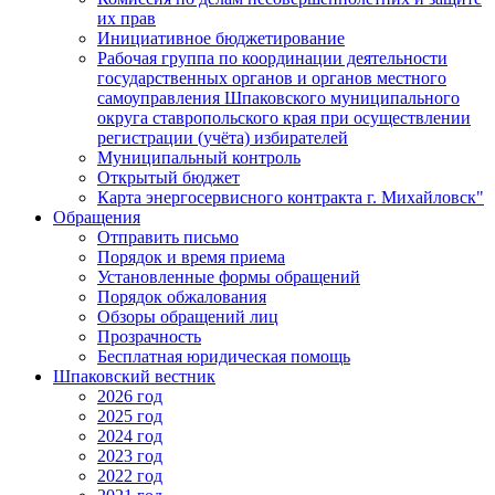
их прав
Инициативное бюджетирование
Рабочая группа по координации деятельности
государственных органов и органов местного
самоуправления Шпаковского муниципального
округа ставропольского края при осуществлении
регистрации (учёта) избирателей
Муниципальный контроль
Открытый бюджет
Карта энергосервисного контракта г. Михайловск"
Обращения
Отправить письмо
Порядок и время приема
Установленные формы обращений
Порядок обжалования
Обзоры обращений лиц
Прозрачность
Бесплатная юридическая помощь
Шпаковский вестник
2026 год
2025 год
2024 год
2023 год
2022 год