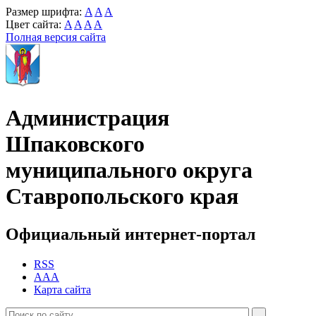
Размер шрифта:
A
A
A
Цвет сайта:
A
A
A
A
Полная версия сайта
Администрация
Шпаковского
муниципального округа
Ставропольского края
Официальный интернет-портал
RSS
AAA
Карта сайта