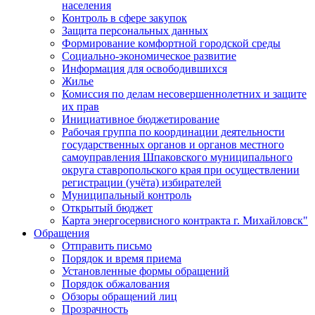
населения
Контроль в сфере закупок
Защита персональных данных
Формирование комфортной городской среды
Социально-экономическое развитие
Информация для освободившихся
Жилье
Комиссия по делам несовершеннолетних и защите
их прав
Инициативное бюджетирование
Рабочая группа по координации деятельности
государственных органов и органов местного
самоуправления Шпаковского муниципального
округа ставропольского края при осуществлении
регистрации (учёта) избирателей
Муниципальный контроль
Открытый бюджет
Карта энергосервисного контракта г. Михайловск"
Обращения
Отправить письмо
Порядок и время приема
Установленные формы обращений
Порядок обжалования
Обзоры обращений лиц
Прозрачность