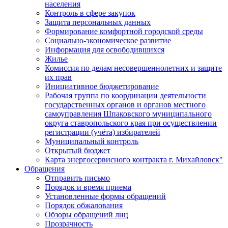
населения
Контроль в сфере закупок
Защита персональных данных
Формирование комфортной городской среды
Социально-экономическое развитие
Информация для освободившихся
Жилье
Комиссия по делам несовершеннолетних и защите
их прав
Инициативное бюджетирование
Рабочая группа по координации деятельности
государственных органов и органов местного
самоуправления Шпаковского муниципального
округа ставропольского края при осуществлении
регистрации (учёта) избирателей
Муниципальный контроль
Открытый бюджет
Карта энергосервисного контракта г. Михайловск"
Обращения
Отправить письмо
Порядок и время приема
Установленные формы обращений
Порядок обжалования
Обзоры обращений лиц
Прозрачность