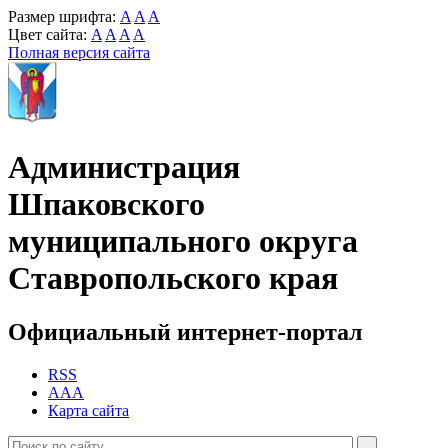
Размер шрифта:
A
A
A
Цвет сайта:
A
A
A
A
Полная версия сайта
Администрация
Шпаковского
муниципального округа
Ставропольского края
Официальный интернет-портал
RSS
AAA
Карта сайта