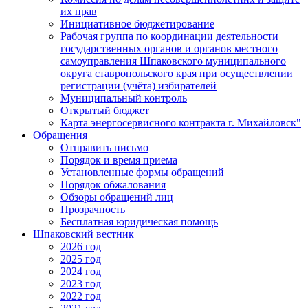
их прав
Инициативное бюджетирование
Рабочая группа по координации деятельности
государственных органов и органов местного
самоуправления Шпаковского муниципального
округа ставропольского края при осуществлении
регистрации (учёта) избирателей
Муниципальный контроль
Открытый бюджет
Карта энергосервисного контракта г. Михайловск"
Обращения
Отправить письмо
Порядок и время приема
Установленные формы обращений
Порядок обжалования
Обзоры обращений лиц
Прозрачность
Бесплатная юридическая помощь
Шпаковский вестник
2026 год
2025 год
2024 год
2023 год
2022 год