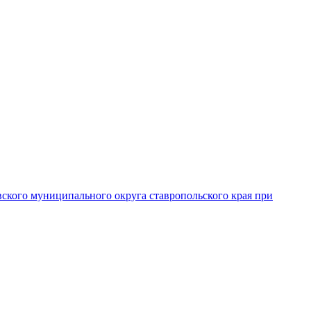
вского муниципального округа ставропольского края при