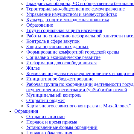
Гражданская оборона, ЧС и общественная безопасн
Территориально-общественное самоуправление
Управление имуществом и землеустройство
Культура, спорт и молодежная политика
Образование
Труд и социальная защита населения
Работы по снижению неформальной занятости насе
Контроль в сфере закупок
Защита персональных данных
Формирование комфортной городской среды
Социально-экономическое развитие
Информация для освободившихся
Жилье
Комиссия по делам несовершеннолетних и защите и
Инициативное бюджетирование
Рабочая группа по координации деятельности госу
осуществлении регистрации (учёта) избирателей
Муниципальный контроль
Открытый бюджет
Карта энергосервисного контракта г. Михайловск"
Обращения
Отправить письмо
Порядок и время приема
Установленные формы обращений
Порядок обжалования