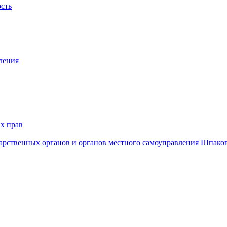
ость
ления
х прав
дарственных органов и органов местного самоуправления Шпако