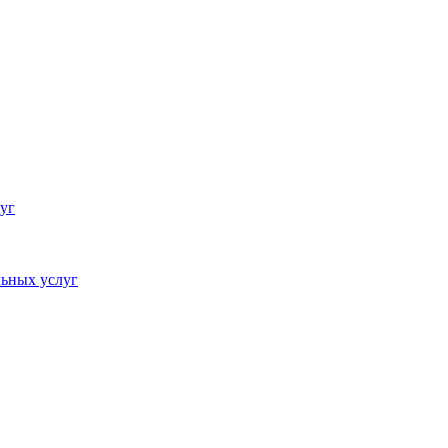
уг
ьных услуг