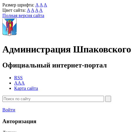
Размер шрифта:
A
A
A
Цвет сайта:
A
A
A
A
Полная версия сайта
Администрация Шпаковского 
Официальный интернет-портал
RSS
AAA
Карта сайта
Войти
Авторизация