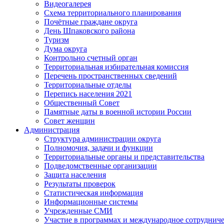
Видеогалерея
Схема территориального планирования
Почётные граждане округа
День Шпаковского района
Туризм
Дума округа
Контрольно счетный орган
Территориальная избирательная комиссия
Перечень пространственных сведений
Территориальные отделы
Перепись населения 2021
Общественный Совет
Памятные даты в военной истории России
Совет женщин
Администрация
Структура администрации округа
Полномочия, задачи и функции
Территориальные органы и представительства
Подведомственные организации
Защита населения
Результаты проверок
Статистическая информация
Информационные системы
Учрежденные СМИ
Участие в программах и международное сотруднич