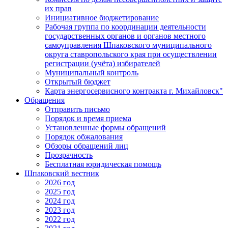
их прав
Инициативное бюджетирование
Рабочая группа по координации деятельности
государственных органов и органов местного
самоуправления Шпаковского муниципального
округа ставропольского края при осуществлении
регистрации (учёта) избирателей
Муниципальный контроль
Открытый бюджет
Карта энергосервисного контракта г. Михайловск"
Обращения
Отправить письмо
Порядок и время приема
Установленные формы обращений
Порядок обжалования
Обзоры обращений лиц
Прозрачность
Бесплатная юридическая помощь
Шпаковский вестник
2026 год
2025 год
2024 год
2023 год
2022 год