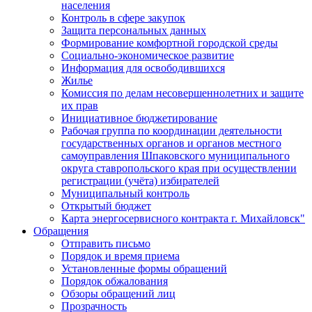
населения
Контроль в сфере закупок
Защита персональных данных
Формирование комфортной городской среды
Социально-экономическое развитие
Информация для освободившихся
Жилье
Комиссия по делам несовершеннолетних и защите
их прав
Инициативное бюджетирование
Рабочая группа по координации деятельности
государственных органов и органов местного
самоуправления Шпаковского муниципального
округа ставропольского края при осуществлении
регистрации (учёта) избирателей
Муниципальный контроль
Открытый бюджет
Карта энергосервисного контракта г. Михайловск"
Обращения
Отправить письмо
Порядок и время приема
Установленные формы обращений
Порядок обжалования
Обзоры обращений лиц
Прозрачность