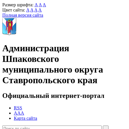
Размер шрифта:
A
A
A
Цвет сайта:
A
A
A
A
Полная версия сайта
Администрация
Шпаковского
муниципального округа
Ставропольского края
Официальный интернет-портал
RSS
AAA
Карта сайта