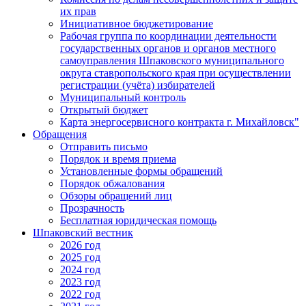
их прав
Инициативное бюджетирование
Рабочая группа по координации деятельности
государственных органов и органов местного
самоуправления Шпаковского муниципального
округа ставропольского края при осуществлении
регистрации (учёта) избирателей
Муниципальный контроль
Открытый бюджет
Карта энергосервисного контракта г. Михайловск"
Обращения
Отправить письмо
Порядок и время приема
Установленные формы обращений
Порядок обжалования
Обзоры обращений лиц
Прозрачность
Бесплатная юридическая помощь
Шпаковский вестник
2026 год
2025 год
2024 год
2023 год
2022 год