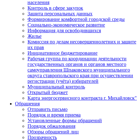
населения
Контроль в сфере закупок
Защита персональных данных
Формирование комфортной городской среды
Социально-экономическое развитие
Информация для освободившихся
Жилье
Комиссия по делам несовершеннолетних и защите
их прав
Инициативное бюджетирование
Рабочая группа по координации деятельности
государственных органов и органов местного
самоуправления Шпаковского муниципального
округа ставропольского края при осуществлении
регистрации (учёта) избирателей
Муниципальный контроль
Открытый бюджет
Карта энергосервисного контракта г. Михайловск"
Обращения
Отправить письмо
Порядок и время приема
Установленные формы обращений
Порядок обжалования
Обзоры обращений лиц
Прозрачность