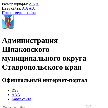
Размер шрифта:
A
A
A
Цвет сайта:
A
A
A
A
Полная версия сайта
Администрация
Шпаковского
муниципального округа
Ставропольского края
Официальный интернет-портал
RSS
AAA
Карта сайта