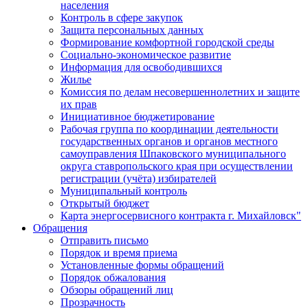
населения
Контроль в сфере закупок
Защита персональных данных
Формирование комфортной городской среды
Социально-экономическое развитие
Информация для освободившихся
Жилье
Комиссия по делам несовершеннолетних и защите
их прав
Инициативное бюджетирование
Рабочая группа по координации деятельности
государственных органов и органов местного
самоуправления Шпаковского муниципального
округа ставропольского края при осуществлении
регистрации (учёта) избирателей
Муниципальный контроль
Открытый бюджет
Карта энергосервисного контракта г. Михайловск"
Обращения
Отправить письмо
Порядок и время приема
Установленные формы обращений
Порядок обжалования
Обзоры обращений лиц
Прозрачность