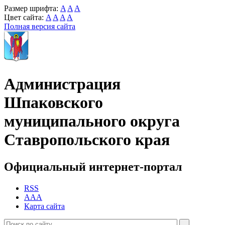
Размер шрифта:
A
A
A
Цвет сайта:
A
A
A
A
Полная версия сайта
Администрация
Шпаковского
муниципального округа
Ставропольского края
Официальный интернет-портал
RSS
AAA
Карта сайта