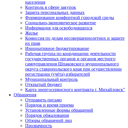
населения
Контроль в сфере закупок
Защита персональных данных
Формирование комфортной городской среды
Социально-экономическое развитие
Информация для освободившихся
Жилье
Комиссия по делам несовершеннолетних и защите
их прав
Инициативное бюджетирование
Рабочая группа по координации деятельности
государственных органов и органов местного
самоуправления Шпаковского муниципального
округа ставропольского края при осуществлении
регистрации (учёта) избирателей
Муниципальный контроль
Открытый бюджет
Карта энергосервисного контракта г. Михайловск"
Обращения
Отправить письмо
Порядок и время приема
Установленные формы обращений
Порядок обжалования
Обзоры обращений лиц
Прозрачность