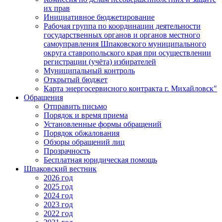
их прав
Инициативное бюджетирование
Рабочая группа по координации деятельности
государственных органов и органов местного
самоуправления Шпаковского муниципального
округа ставропольского края при осуществлении
регистрации (учёта) избирателей
Муниципальный контроль
Открытый бюджет
Карта энергосервисного контракта г. Михайловск"
Обращения
Отправить письмо
Порядок и время приема
Установленные формы обращений
Порядок обжалования
Обзоры обращений лиц
Прозрачность
Бесплатная юридическая помощь
Шпаковский вестник
2026 год
2025 год
2024 год
2023 год
2022 год