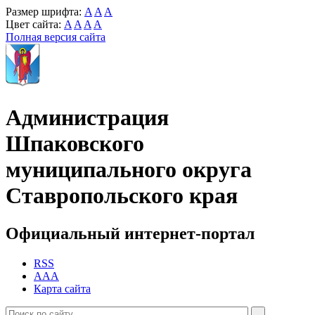
Размер шрифта:
A
A
A
Цвет сайта:
A
A
A
A
Полная версия сайта
Администрация
Шпаковского
муниципального округа
Ставропольского края
Официальный интернет-портал
RSS
AAA
Карта сайта