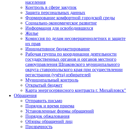
населения
Контроль в сфере закупок
Защита персональных данных
Формирование комфортной городской среды
Социально-экономическое развитие
Информация для освободившихся
Жилье
Комиссия по делам несовершеннолетних и защите
их прав
Инициативное бюджетирование
Рабочая группа по координации деятельности
государственных органов и органов местного
самоуправления Шпаковского муниципального
округа ставропольского края при осуществлении
регистрации (учёта) избирателей
Муниципальный контроль
Открытый бюджет
Карта энергосервисного контракта г. Михайловск"
Обращения
Отправить письмо
Порядок и время приема
Установленные формы обращений
Порядок обжалования
Обзоры обращений лиц
Прозрачность