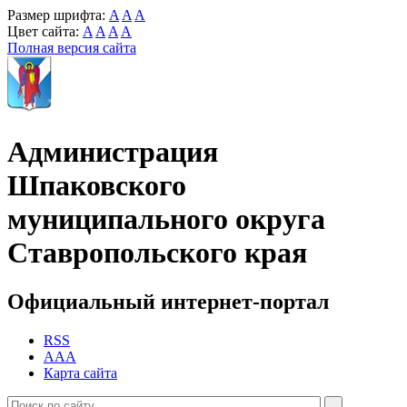
Размер шрифта:
A
A
A
Цвет сайта:
A
A
A
A
Полная версия сайта
Администрация
Шпаковского
муниципального округа
Ставропольского края
Официальный интернет-портал
RSS
AAA
Карта сайта