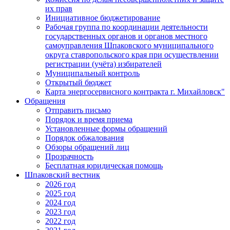
их прав
Инициативное бюджетирование
Рабочая группа по координации деятельности
государственных органов и органов местного
самоуправления Шпаковского муниципального
округа ставропольского края при осуществлении
регистрации (учёта) избирателей
Муниципальный контроль
Открытый бюджет
Карта энергосервисного контракта г. Михайловск"
Обращения
Отправить письмо
Порядок и время приема
Установленные формы обращений
Порядок обжалования
Обзоры обращений лиц
Прозрачность
Бесплатная юридическая помощь
Шпаковский вестник
2026 год
2025 год
2024 год
2023 год
2022 год