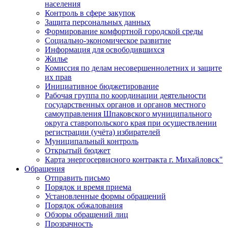
населения
Контроль в сфере закупок
Защита персональных данных
Формирование комфортной городской среды
Социально-экономическое развитие
Информация для освободившихся
Жилье
Комиссия по делам несовершеннолетних и защите
их прав
Инициативное бюджетирование
Рабочая группа по координации деятельности
государственных органов и органов местного
самоуправления Шпаковского муниципального
округа ставропольского края при осуществлении
регистрации (учёта) избирателей
Муниципальный контроль
Открытый бюджет
Карта энергосервисного контракта г. Михайловск"
Обращения
Отправить письмо
Порядок и время приема
Установленные формы обращений
Порядок обжалования
Обзоры обращений лиц
Прозрачность