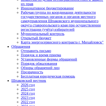
их прав
Инициативное бюджетирование
Рабочая группа по координации деятельности
государственных органов и органов местного
самоуправления Шпаковского муниципального
округа ставропольского края при осуществлении
регистрации (учёта) избирателей
Муниципальный контроль
Открытый бюджет
Карта энергосервисного контракта г. Михайловск"
Обращения
Отправить письмо
Порядок и время приема
Установленные формы обращений
Порядок обжалования
Обзоры обращений лиц
Прозрачность
Бесплатная юридическая помощь
Шпаковский вестник
2026 год
2025 год
2024 год
2023 год
2022 год