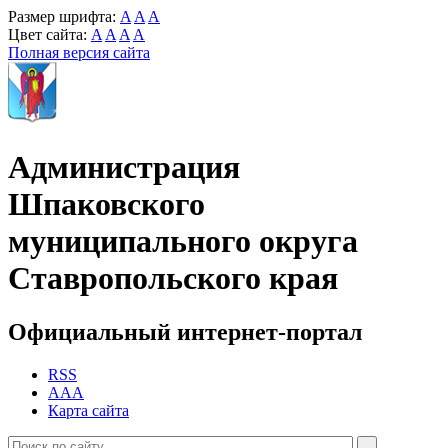
Размер шрифта:
A
A
A
Цвет сайта:
A
A
A
A
Полная версия сайта
Администрация
Шпаковского
муниципального округа
Ставропольского края
Официальный интернет-портал
RSS
AAA
Карта сайта