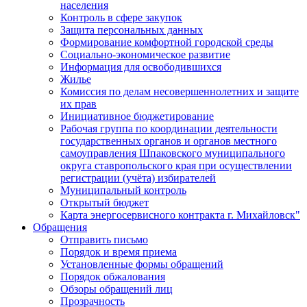
населения
Контроль в сфере закупок
Защита персональных данных
Формирование комфортной городской среды
Социально-экономическое развитие
Информация для освободившихся
Жилье
Комиссия по делам несовершеннолетних и защите
их прав
Инициативное бюджетирование
Рабочая группа по координации деятельности
государственных органов и органов местного
самоуправления Шпаковского муниципального
округа ставропольского края при осуществлении
регистрации (учёта) избирателей
Муниципальный контроль
Открытый бюджет
Карта энергосервисного контракта г. Михайловск"
Обращения
Отправить письмо
Порядок и время приема
Установленные формы обращений
Порядок обжалования
Обзоры обращений лиц
Прозрачность