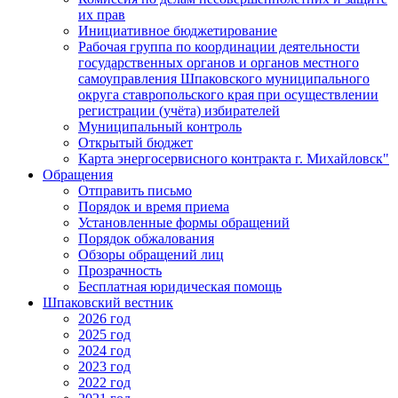
их прав
Инициативное бюджетирование
Рабочая группа по координации деятельности
государственных органов и органов местного
самоуправления Шпаковского муниципального
округа ставропольского края при осуществлении
регистрации (учёта) избирателей
Муниципальный контроль
Открытый бюджет
Карта энергосервисного контракта г. Михайловск"
Обращения
Отправить письмо
Порядок и время приема
Установленные формы обращений
Порядок обжалования
Обзоры обращений лиц
Прозрачность
Бесплатная юридическая помощь
Шпаковский вестник
2026 год
2025 год
2024 год
2023 год
2022 год