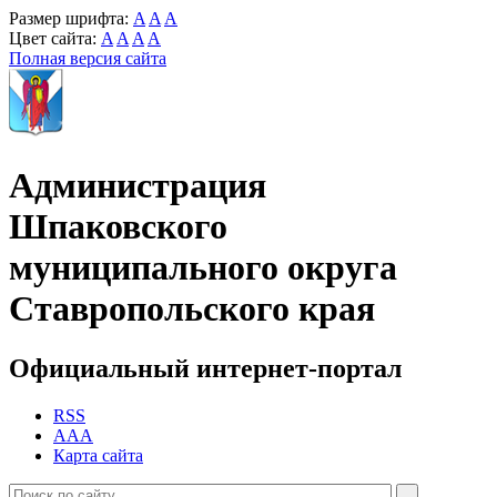
Размер шрифта:
A
A
A
Цвет сайта:
A
A
A
A
Полная версия сайта
Администрация
Шпаковского
муниципального округа
Ставропольского края
Официальный интернет-портал
RSS
AAA
Карта сайта