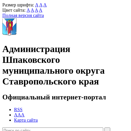
Размер шрифта:
A
A
A
Цвет сайта:
A
A
A
A
Полная версия сайта
Администрация
Шпаковского
муниципального округа
Ставропольского края
Официальный интернет-портал
RSS
AAA
Карта сайта