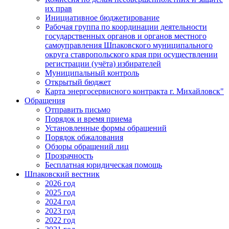
их прав
Инициативное бюджетирование
Рабочая группа по координации деятельности
государственных органов и органов местного
самоуправления Шпаковского муниципального
округа ставропольского края при осуществлении
регистрации (учёта) избирателей
Муниципальный контроль
Открытый бюджет
Карта энергосервисного контракта г. Михайловск"
Обращения
Отправить письмо
Порядок и время приема
Установленные формы обращений
Порядок обжалования
Обзоры обращений лиц
Прозрачность
Бесплатная юридическая помощь
Шпаковский вестник
2026 год
2025 год
2024 год
2023 год
2022 год