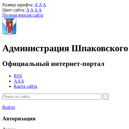
Размер шрифта:
A
A
A
Цвет сайта:
A
A
A
A
Полная версия сайта
Администрация Шпаковского 
Официальный интернет-портал
RSS
AAA
Карта сайта
Войти
Авторизация