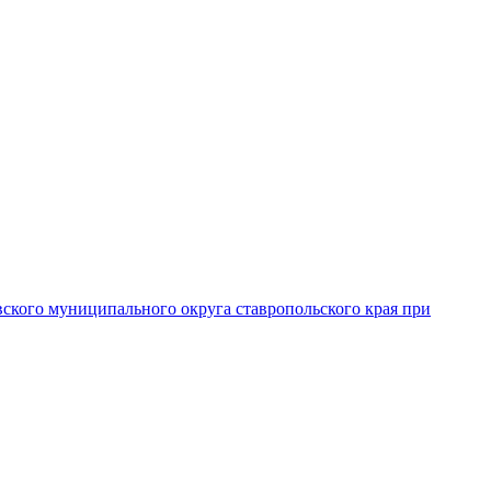
вского муниципального округа ставропольского края при