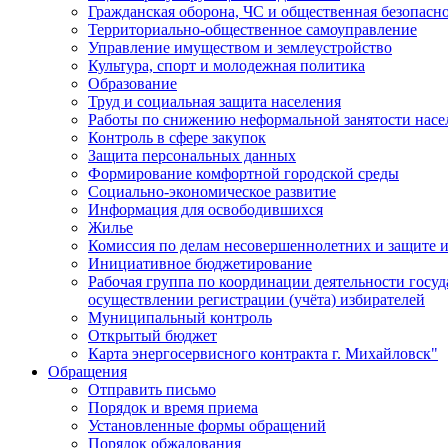
Гражданская оборона, ЧС и общественная безопасн
Территориально-общественное самоуправление
Управление имуществом и землеустройство
Культура, спорт и молодежная политика
Образование
Труд и социальная защита населения
Работы по снижению неформальной занятости насе
Контроль в сфере закупок
Защита персональных данных
Формирование комфортной городской среды
Социально-экономическое развитие
Информация для освободившихся
Жилье
Комиссия по делам несовершеннолетних и защите и
Инициативное бюджетирование
Рабочая группа по координации деятельности госу
осуществлении регистрации (учёта) избирателей
Муниципальный контроль
Открытый бюджет
Карта энергосервисного контракта г. Михайловск"
Обращения
Отправить письмо
Порядок и время приема
Установленные формы обращений
Порядок обжалования