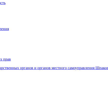
ость
ления
х прав
дарственных органов и органов местного самоуправления Шпако