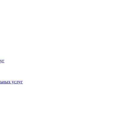
уг
ьных услуг