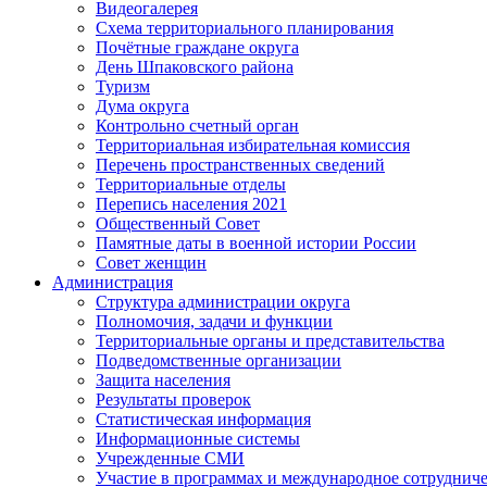
Видеогалерея
Схема территориального планирования
Почётные граждане округа
День Шпаковского района
Туризм
Дума округа
Контрольно счетный орган
Территориальная избирательная комиссия
Перечень пространственных сведений
Территориальные отделы
Перепись населения 2021
Общественный Совет
Памятные даты в военной истории России
Совет женщин
Администрация
Структура администрации округа
Полномочия, задачи и функции
Территориальные органы и представительства
Подведомственные организации
Защита населения
Результаты проверок
Статистическая информация
Информационные системы
Учрежденные СМИ
Участие в программах и международное сотруднич