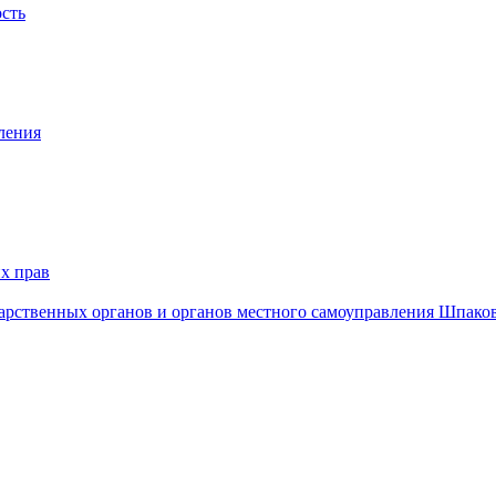
ость
ления
х прав
дарственных органов и органов местного самоуправления Шпако