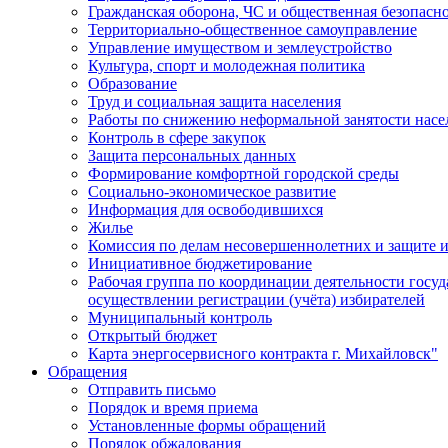
Гражданская оборона, ЧС и общественная безопасн
Территориально-общественное самоуправление
Управление имуществом и землеустройство
Культура, спорт и молодежная политика
Образование
Труд и социальная защита населения
Работы по снижению неформальной занятости насе
Контроль в сфере закупок
Защита персональных данных
Формирование комфортной городской среды
Социально-экономическое развитие
Информация для освободившихся
Жилье
Комиссия по делам несовершеннолетних и защите и
Инициативное бюджетирование
Рабочая группа по координации деятельности госу
осуществлении регистрации (учёта) избирателей
Муниципальный контроль
Открытый бюджет
Карта энергосервисного контракта г. Михайловск"
Обращения
Отправить письмо
Порядок и время приема
Установленные формы обращений
Порядок обжалования