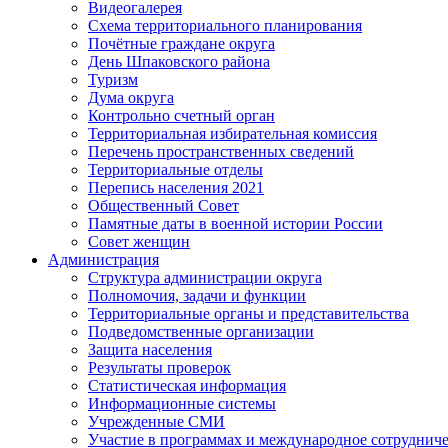
Видеогалерея
Схема территориального планирования
Почётные граждане округа
День Шпаковского района
Туризм
Дума округа
Контрольно счетный орган
Территориальная избирательная комиссия
Перечень пространственных сведений
Территориальные отделы
Перепись населения 2021
Общественный Совет
Памятные даты в военной истории России
Совет женщин
Администрация
Структура администрации округа
Полномочия, задачи и функции
Территориальные органы и представительства
Подведомственные организации
Защита населения
Результаты проверок
Статистическая информация
Информационные системы
Учрежденные СМИ
Участие в программах и международное сотруднич