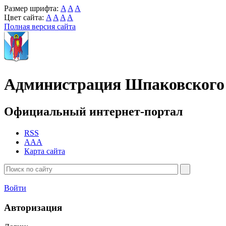
Размер шрифта:
A
A
A
Цвет сайта:
A
A
A
A
Полная версия сайта
Администрация Шпаковского 
Официальный интернет-портал
RSS
AAA
Карта сайта
Войти
Авторизация