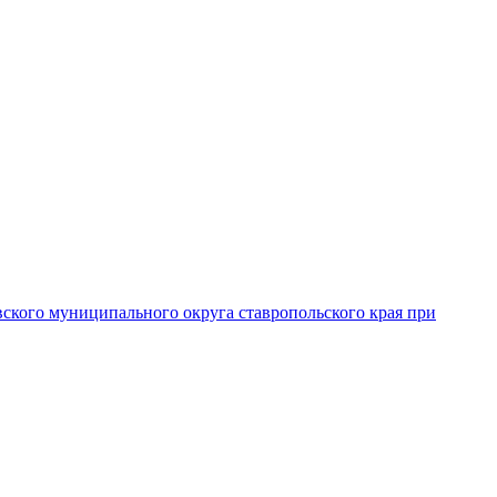
вского муниципального округа ставропольского края при