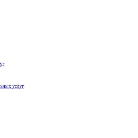
уг
ьных услуг