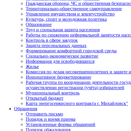
Гражданская оборона, ЧС и общественная безопасн
Территориально-общественное самоуправление
Управление имуществом и землеустройство
Культура, спорт и молодежная политика
Образование
Труд и социальная защита населения
Работы по снижению неформальной занятости насе
Контроль в сфере закупок
Защита персональных данных
Формирование комфортной городской среды
Социально-экономическое развитие
Информация для освободившихся
Жилье
Комиссия по делам несовершеннолетних и защите и
Инициативное бюджетирование
Рабочая группа по координации деятельности госу
осуществлении регистрации (учёта) избирателей
Муниципальный контроль
Открытый бюджет
Карта энергосервисного контракта г. Михайловск"
Обращения
Отправить письмо
Порядок и время приема
Установленные формы обращений
Порядок обжалования