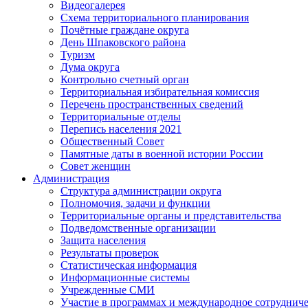
Видеогалерея
Схема территориального планирования
Почётные граждане округа
День Шпаковского района
Туризм
Дума округа
Контрольно счетный орган
Территориальная избирательная комиссия
Перечень пространственных сведений
Территориальные отделы
Перепись населения 2021
Общественный Совет
Памятные даты в военной истории России
Совет женщин
Администрация
Структура администрации округа
Полномочия, задачи и функции
Территориальные органы и представительства
Подведомственные организации
Защита населения
Результаты проверок
Статистическая информация
Информационные системы
Учрежденные СМИ
Участие в программах и международное сотруднич