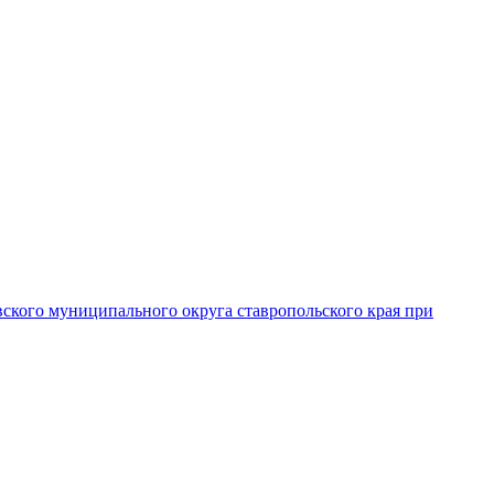
вского муниципального округа ставропольского края при