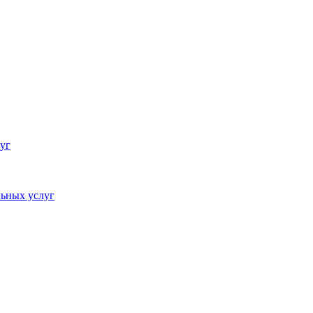
уг
ьных услуг