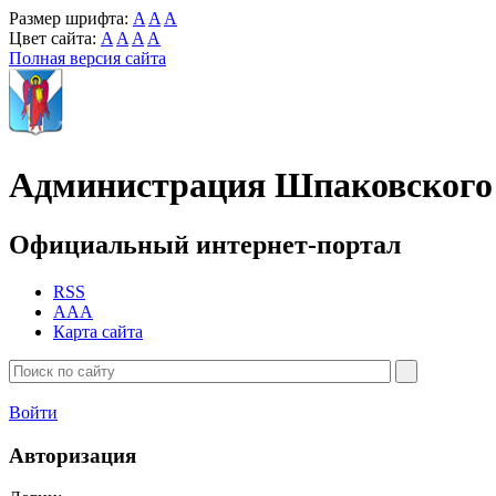
Размер шрифта:
A
A
A
Цвет сайта:
A
A
A
A
Полная версия сайта
Администрация Шпаковского 
Официальный интернет-портал
RSS
AAA
Карта сайта
Войти
Авторизация