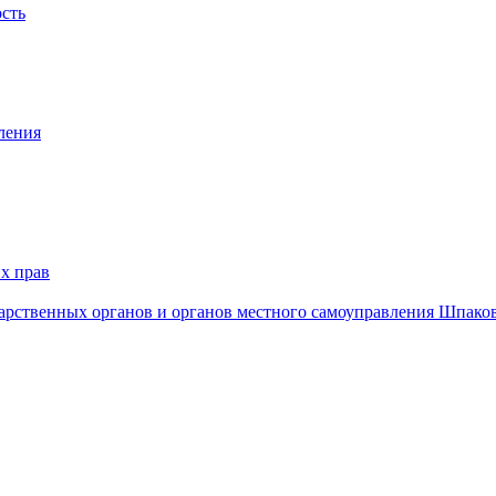
ость
ления
х прав
дарственных органов и органов местного самоуправления Шпако