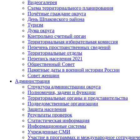
Видеогалерея
Схема территориального планирования
Почётные граждане округа
День Шпаковского района
Туризм
Дума округа
Контрольно счетный орган
Территориальная избирательная комиссия
Перечень пространственных сведений
Территориальные отделы
Перепись населения 2021
Общественный Совет
Памятные даты в военной истории России
Совет женщин
Администрация
Структура администрации округа
Полномочия, задачи и функции
Территориальные органы и представительства
Подведомственные организации
Защита населения
Результаты проверок
Статистическая информация
Информационные системы
Учрежденные СМИ
Участие в программах и международное сотруднич