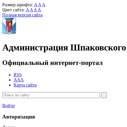
Размер шрифта:
A
A
A
Цвет сайта:
A
A
A
A
Полная версия сайта
Администрация Шпаковского 
Официальный интернет-портал
RSS
AAA
Карта сайта
Войти
Авторизация