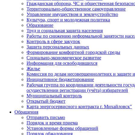
Гражданская оборона, ЧС и общественная безопасн
Территориально-общественное самоуправление
Управление имуществом и землеустройство
Культура, спорт и молодежная политика
Образование
Труд и социальная защита населения
Работы по снижению неформальной занятости насе
Контроль в сфере закупок
Защита персональных данных
Формирование комфортной городской среды
Социально-экономическое развитие
Информация для освободившихся
Жилье
Комиссия по делам несовершеннолетних и защите и
Инициативное бюджетирование
Рабочая группа по координации деятельности госу
осуществлении регистрации (учёта) избирателей
Муниципальный контроль
Открытый бюджет
Карта энергосервисного контракта г. Михайловск"
Обращения
Отправить письмо
Порядок и время приема
Установленные формы обращений
Порядок обжалования