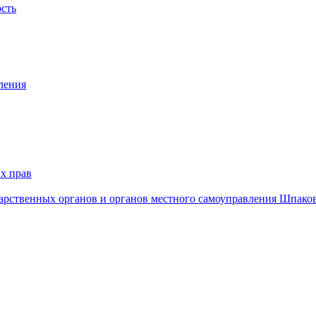
ость
ления
х прав
дарственных органов и органов местного самоуправления Шпако