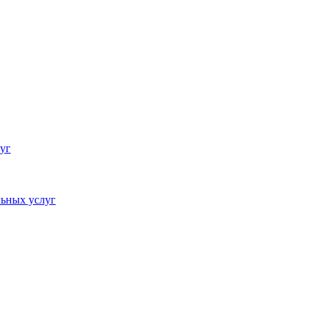
уг
ьных услуг