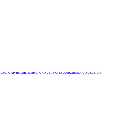
вского муниципального округа ставропольского края при