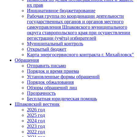
их прав
Инициативное бюджетирование
Рабочая группа по координации деятельности
государственных органов и органов местного
самоуправления Шпаковского муниципального
округа ставропольского края при осуществлении
регистрации (учёта) избирателей
Муниципальный контроль
Открытый бюджет
Карта энергосервисного контракта г. Михайловск"
Обращения
Отправить письмо
Порядок и время приема
Установленные формы обращений
Порядок обжалования
Обзоры обращений лиц
Прозрачность
Бесплатная юридическая помощь
Шпаковский вестник
2026 год
2025 год
2024 год
2023 год
2022 год