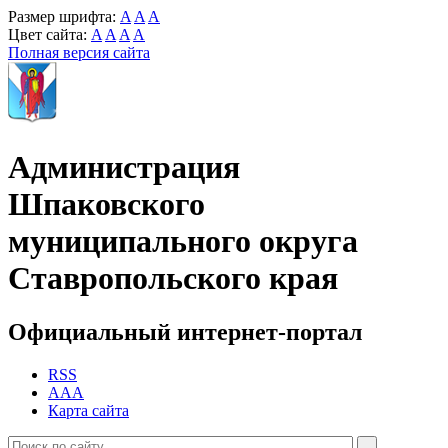
Размер шрифта:
A
A
A
Цвет сайта:
A
A
A
A
Полная версия сайта
Администрация
Шпаковского
муниципального округа
Ставропольского края
Официальный интернет-портал
RSS
AAA
Карта сайта