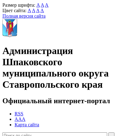
Размер шрифта:
A
A
A
Цвет сайта:
A
A
A
A
Полная версия сайта
Администрация
Шпаковского
муниципального округа
Ставропольского края
Официальный интернет-портал
RSS
AAA
Карта сайта