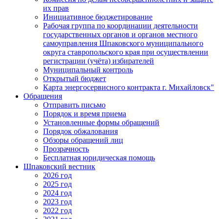
их прав
Инициативное бюджетирование
Рабочая группа по координации деятельности
государственных органов и органов местного
самоуправления Шпаковского муниципального
округа ставропольского края при осуществлении
регистрации (учёта) избирателей
Муниципальный контроль
Открытый бюджет
Карта энергосервисного контракта г. Михайловск"
Обращения
Отправить письмо
Порядок и время приема
Установленные формы обращений
Порядок обжалования
Обзоры обращений лиц
Прозрачность
Бесплатная юридическая помощь
Шпаковский вестник
2026 год
2025 год
2024 год
2023 год
2022 год