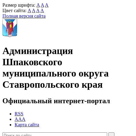
Размер шрифта:
A
A
A
Цвет сайта:
A
A
A
A
Полная версия сайта
Администрация
Шпаковского
муниципального округа
Ставропольского края
Официальный интернет-портал
RSS
AAA
Карта сайта