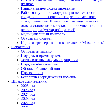
их прав
Инициативное бюджетирование
Рабочая группа по координации деятельности
государственных органов и органов местного
самоуправления Шпаковского муниципального
округа ставропольского края при осуществлении
регистрации (учёта) избирателей
Муниципальный контроль
Открытый бюджет
Карта энергосервисного контракта г. Михайловск"
Обращения
Отправить письмо
Порядок и время приема
Установленные формы обращений
Порядок обжалования
Обзоры обращений лиц
Прозрачность
Бесплатная юридическая помощь
Шпаковский вестник
2026 год
2025 год
2024 год
2023 год
2022 год