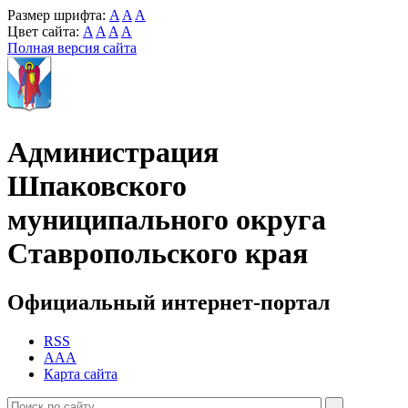
Размер шрифта:
A
A
A
Цвет сайта:
A
A
A
A
Полная версия сайта
Администрация
Шпаковского
муниципального округа
Ставропольского края
Официальный интернет-портал
RSS
AAA
Карта сайта