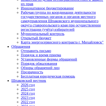
их прав
Инициативное бюджетирование
Рабочая группа по координации деятельности
государственных органов и органов местного
самоуправления Шпаковского муниципального
округа ставропольского края при осуществлении
регистрации (учёта) избирателей
Муниципальный контроль
Открытый бюджет
Карта энергосервисного контракта г. Михайловск"
Обращения
Отправить письмо
Порядок и время приема
Установленные формы обращений
Порядок обжалования
Обзоры обращений лиц
Прозрачность
Бесплатная юридическая помощь
Шпаковский вестник
2026 год
2025 год
2024 год
2023 год
2022 год