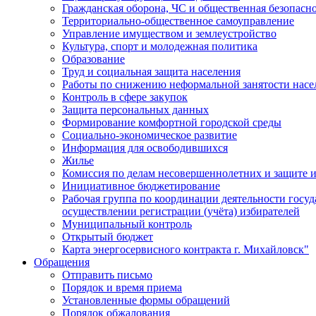
Гражданская оборона, ЧС и общественная безопасн
Территориально-общественное самоуправление
Управление имуществом и землеустройство
Культура, спорт и молодежная политика
Образование
Труд и социальная защита населения
Работы по снижению неформальной занятости насе
Контроль в сфере закупок
Защита персональных данных
Формирование комфортной городской среды
Социально-экономическое развитие
Информация для освободившихся
Жилье
Комиссия по делам несовершеннолетних и защите и
Инициативное бюджетирование
Рабочая группа по координации деятельности госу
осуществлении регистрации (учёта) избирателей
Муниципальный контроль
Открытый бюджет
Карта энергосервисного контракта г. Михайловск"
Обращения
Отправить письмо
Порядок и время приема
Установленные формы обращений
Порядок обжалования