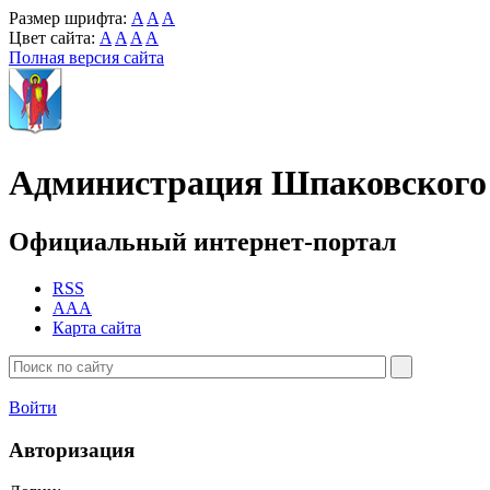
Размер шрифта:
A
A
A
Цвет сайта:
A
A
A
A
Полная версия сайта
Администрация Шпаковского 
Официальный интернет-портал
RSS
AAA
Карта сайта
Войти
Авторизация