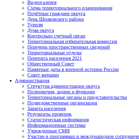
Видеогалерея
Схема территориального планирования
Почётные граждане округа
День Шпаковского района
Туризм
Дума округа
Контрольно счетный орган
Территориальная избирательная комиссия
Перечень пространственных сведений
Территориальные отделы
Перепись населения 2021
Общественный Совет
Памятные даты в военной истории России
Совет женщин
Администрация
Структура администрации округа
Полномочия, задачи и функции
Территориальные органы и представительства
Подведомственные организации
Защита населения
Результаты проверок
Статистическая информация
Информационные системы
Учрежденные СМИ
Участие в программах и международное сотруднич