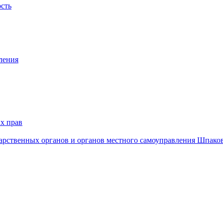
ость
ления
х прав
дарственных органов и органов местного самоуправления Шпако