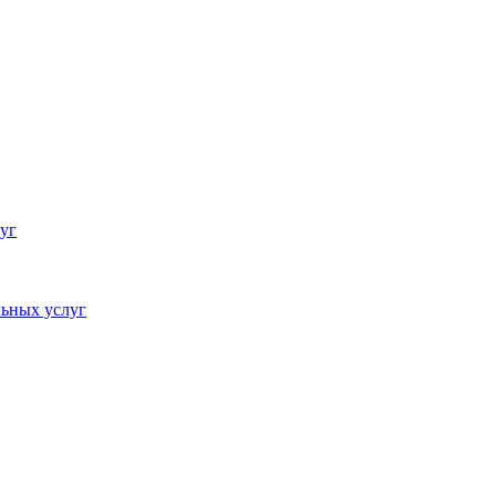
уг
ьных услуг