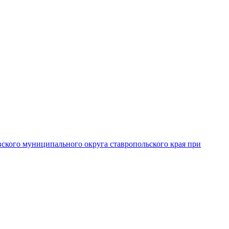
вского муниципального округа ставропольского края при