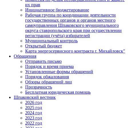
их прав
Инициативное бюджетирование
Рабочая группа по координации деятельности
государственных органов и органов местного
самоуправления Шпаковского муниципального
округа ставропольского края при осуществлении
регистрации (учёта) избирателей
Муниципальный контроль
Открытый бюджет
Карта энергосервисного контракта г. Михайловск"
Обращения
Отправить письмо
Порядок и время приема
Установленные формы обращений
Порядок обжалования
Обзоры обращений лиц
Прозрачность
Бесплатная юридическая помощь
Шпаковский вестник
2026 год
2025 год
2024 год
2023 год
2022 год