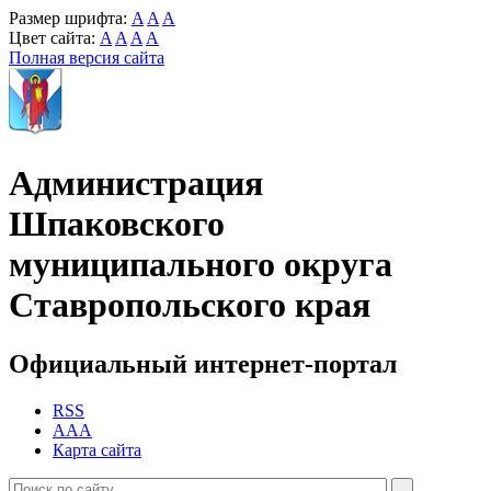
Размер шрифта:
A
A
A
Цвет сайта:
A
A
A
A
Полная версия сайта
Администрация
Шпаковского
муниципального округа
Ставропольского края
Официальный интернет-портал
RSS
AAA
Карта сайта