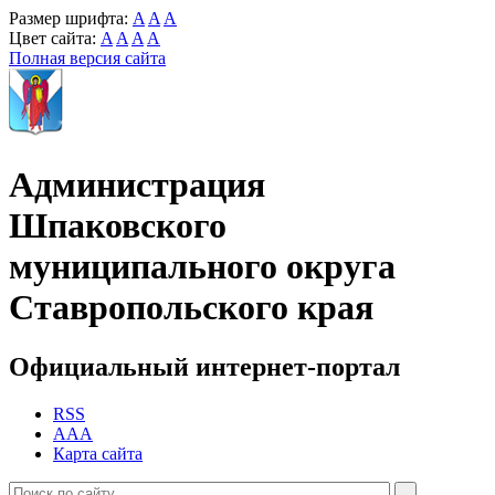
Размер шрифта:
A
A
A
Цвет сайта:
A
A
A
A
Полная версия сайта
Администрация
Шпаковского
муниципального округа
Ставропольского края
Официальный интернет-портал
RSS
AAA
Карта сайта