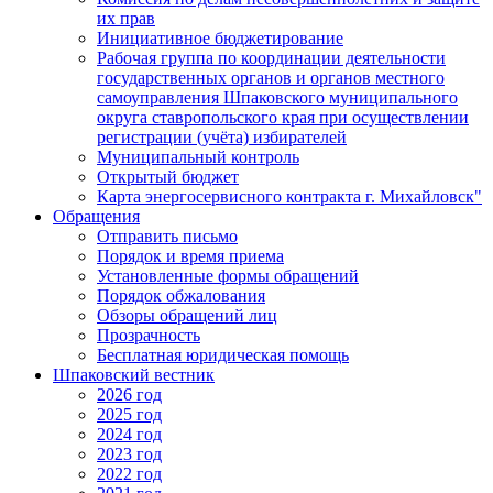
их прав
Инициативное бюджетирование
Рабочая группа по координации деятельности
государственных органов и органов местного
самоуправления Шпаковского муниципального
округа ставропольского края при осуществлении
регистрации (учёта) избирателей
Муниципальный контроль
Открытый бюджет
Карта энергосервисного контракта г. Михайловск"
Обращения
Отправить письмо
Порядок и время приема
Установленные формы обращений
Порядок обжалования
Обзоры обращений лиц
Прозрачность
Бесплатная юридическая помощь
Шпаковский вестник
2026 год
2025 год
2024 год
2023 год
2022 год