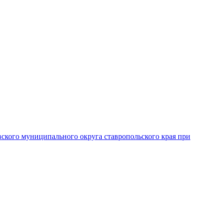
вского муниципального округа ставропольского края при