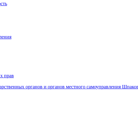
ость
ления
х прав
дарственных органов и органов местного самоуправления Шпако