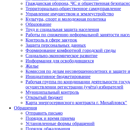
Гражданская оборона, ЧС и общественная безопасн
Территориально-общественное самоуправление
Управление имуществом и землеустройство
Культура, спорт и молодежная политика
Образование
Труд и социальная защита населения
Работы по снижению неформальной занятости насе
Контроль в сфере закупок
Защита персональных данных
Формирование комфортной городской среды
Социально-экономическое развитие
Информация для освободившихся
Жилье
Комиссия по делам несовершеннолетних и защите и
Инициативное бюджетирование
Рабочая группа по координации деятельности госу
осуществлении регистрации (учёта) избирателей
Муниципальный контроль
Открытый бюджет
Карта энергосервисного контракта г. Михайловск"
Обращения
Отправить письмо
Порядок и время приема
Установленные формы обращений
Порядок обжалования