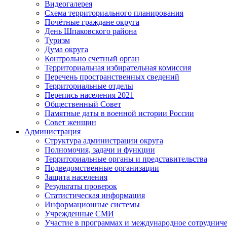
Видеогалерея
Схема территориального планирования
Почётные граждане округа
День Шпаковского района
Туризм
Дума округа
Контрольно счетный орган
Территориальная избирательная комиссия
Перечень пространственных сведений
Территориальные отделы
Перепись населения 2021
Общественный Совет
Памятные даты в военной истории России
Совет женщин
Администрация
Структура администрации округа
Полномочия, задачи и функции
Территориальные органы и представительства
Подведомственные организации
Защита населения
Результаты проверок
Статистическая информация
Информационные системы
Учрежденные СМИ
Участие в программах и международное сотруднич