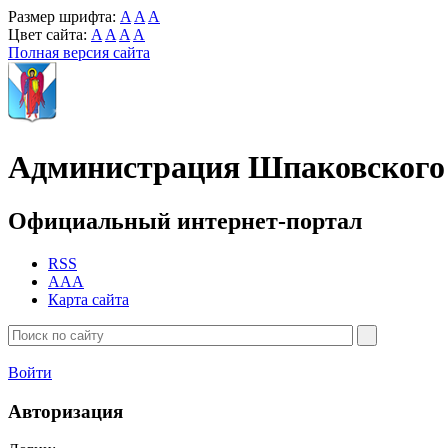
Размер шрифта:
A
A
A
Цвет сайта:
A
A
A
A
Полная версия сайта
Администрация Шпаковского 
Официальный интернет-портал
RSS
AAA
Карта сайта
Войти
Авторизация