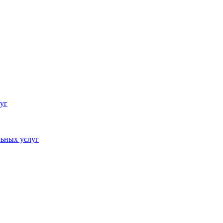
уг
ьных услуг