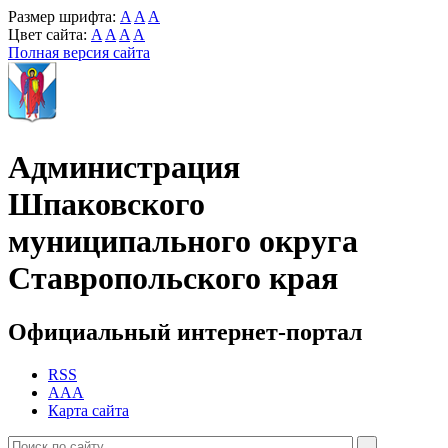
Размер шрифта:
A
A
A
Цвет сайта:
A
A
A
A
Полная версия сайта
Администрация
Шпаковского
муниципального округа
Ставропольского края
Официальный интернет-портал
RSS
AAA
Карта сайта