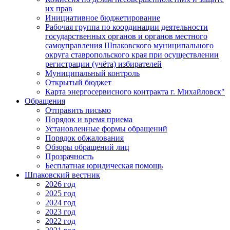
их прав
Инициативное бюджетирование
Рабочая группа по координации деятельности
государственных органов и органов местного
самоуправления Шпаковского муниципального
округа ставропольского края при осуществлении
регистрации (учёта) избирателей
Муниципальный контроль
Открытый бюджет
Карта энергосервисного контракта г. Михайловск"
Обращения
Отправить письмо
Порядок и время приема
Установленные формы обращений
Порядок обжалования
Обзоры обращений лиц
Прозрачность
Бесплатная юридическая помощь
Шпаковский вестник
2026 год
2025 год
2024 год
2023 год
2022 год