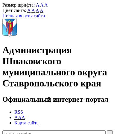
Размер шрифта:
A
A
A
Цвет сайта:
A
A
A
A
Полная версия сайта
Администрация
Шпаковского
муниципального округа
Ставропольского края
Официальный интернет-портал
RSS
AAA
Карта сайта