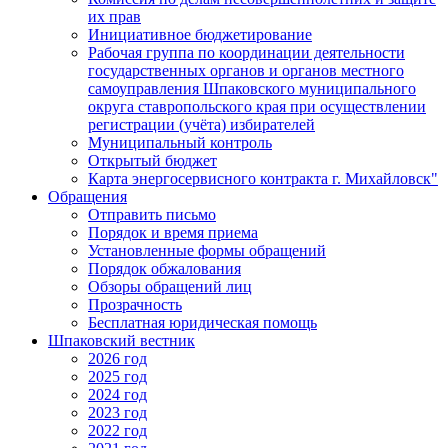
их прав
Инициативное бюджетирование
Рабочая группа по координации деятельности
государственных органов и органов местного
самоуправления Шпаковского муниципального
округа ставропольского края при осуществлении
регистрации (учёта) избирателей
Муниципальный контроль
Открытый бюджет
Карта энергосервисного контракта г. Михайловск"
Обращения
Отправить письмо
Порядок и время приема
Установленные формы обращений
Порядок обжалования
Обзоры обращений лиц
Прозрачность
Бесплатная юридическая помощь
Шпаковский вестник
2026 год
2025 год
2024 год
2023 год
2022 год