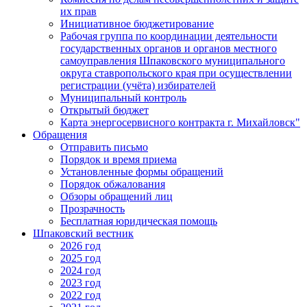
их прав
Инициативное бюджетирование
Рабочая группа по координации деятельности
государственных органов и органов местного
самоуправления Шпаковского муниципального
округа ставропольского края при осуществлении
регистрации (учёта) избирателей
Муниципальный контроль
Открытый бюджет
Карта энергосервисного контракта г. Михайловск"
Обращения
Отправить письмо
Порядок и время приема
Установленные формы обращений
Порядок обжалования
Обзоры обращений лиц
Прозрачность
Бесплатная юридическая помощь
Шпаковский вестник
2026 год
2025 год
2024 год
2023 год
2022 год