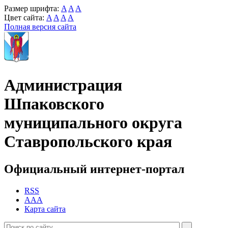
Размер шрифта:
A
A
A
Цвет сайта:
A
A
A
A
Полная версия сайта
Администрация
Шпаковского
муниципального округа
Ставропольского края
Официальный интернет-портал
RSS
AAA
Карта сайта