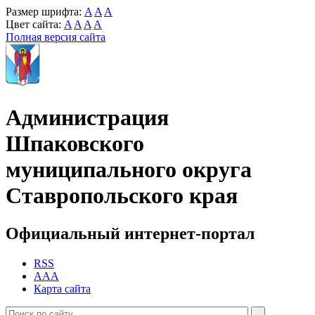
Размер шрифта:
A
A
A
Цвет сайта:
A
A
A
A
Полная версия сайта
Администрация
Шпаковского
муниципального округа
Ставропольского края
Официальный интернет-портал
RSS
AAA
Карта сайта