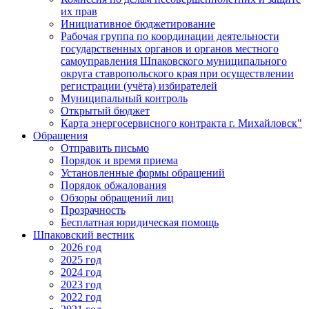
их прав
Инициативное бюджетирование
Рабочая группа по координации деятельности
государственных органов и органов местного
самоуправления Шпаковского муниципального
округа ставропольского края при осуществлении
регистрации (учёта) избирателей
Муниципальный контроль
Открытый бюджет
Карта энергосервисного контракта г. Михайловск"
Обращения
Отправить письмо
Порядок и время приема
Установленные формы обращений
Порядок обжалования
Обзоры обращений лиц
Прозрачность
Бесплатная юридическая помощь
Шпаковский вестник
2026 год
2025 год
2024 год
2023 год
2022 год