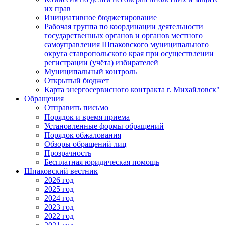
их прав
Инициативное бюджетирование
Рабочая группа по координации деятельности
государственных органов и органов местного
самоуправления Шпаковского муниципального
округа ставропольского края при осуществлении
регистрации (учёта) избирателей
Муниципальный контроль
Открытый бюджет
Карта энергосервисного контракта г. Михайловск"
Обращения
Отправить письмо
Порядок и время приема
Установленные формы обращений
Порядок обжалования
Обзоры обращений лиц
Прозрачность
Бесплатная юридическая помощь
Шпаковский вестник
2026 год
2025 год
2024 год
2023 год
2022 год