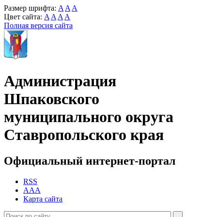
Размер шрифта:
A
A
A
Цвет сайта:
A
A
A
A
Полная версия сайта
Администрация
Шпаковского
муниципального округа
Ставропольского края
Официальный интернет-портал
RSS
AAA
Карта сайта