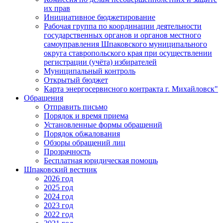
их прав
Инициативное бюджетирование
Рабочая группа по координации деятельности
государственных органов и органов местного
самоуправления Шпаковского муниципального
округа ставропольского края при осуществлении
регистрации (учёта) избирателей
Муниципальный контроль
Открытый бюджет
Карта энергосервисного контракта г. Михайловск"
Обращения
Отправить письмо
Порядок и время приема
Установленные формы обращений
Порядок обжалования
Обзоры обращений лиц
Прозрачность
Бесплатная юридическая помощь
Шпаковский вестник
2026 год
2025 год
2024 год
2023 год
2022 год