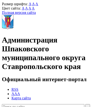
Размер шрифта:
A
A
A
Цвет сайта:
A
A
A
A
Полная версия сайта
Администрация
Шпаковского
муниципального округа
Ставропольского края
Официальный интернет-портал
RSS
AAA
Карта сайта