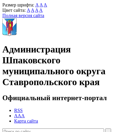
Размер шрифта:
A
A
A
Цвет сайта:
A
A
A
A
Полная версия сайта
Администрация
Шпаковского
муниципального округа
Ставропольского края
Официальный интернет-портал
RSS
AAA
Карта сайта