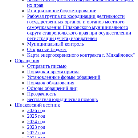
их прав
Инициативное бюджетирование
Рабочая группа по координации деятельности
государственных органов и органов местного
самоуправления Шпаковского муниципального
округа ставропольского края при осуществлении
регистрации (учёта) избирателей
Муниципальный контроль
Открытый бюджет
Карта энергосервисного контракта г. Михайловск"
Обращения
Отправить письмо
Порядок и время приема
Установленные формы обращений
Порядок обжалования
Обзоры обращений лиц
Прозрачность
Бесплатная юридическая помощь
Шпаковский вестник
2026 год
2025 год
2024 год
2023 год
2022 год