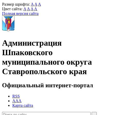
Размер шрифта:
A
A
A
Цвет сайта:
A
A
A
A
Полная версия сайта
Администрация
Шпаковского
муниципального округа
Ставропольского края
Официальный интернет-портал
RSS
AAA
Карта сайта