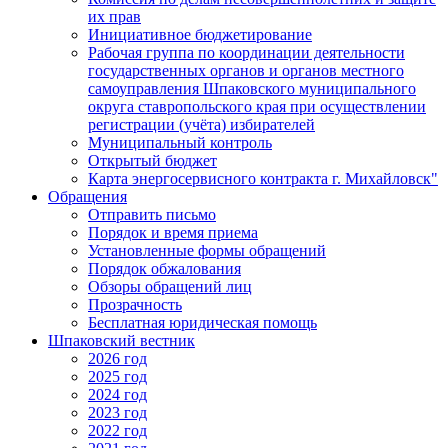
их прав
Инициативное бюджетирование
Рабочая группа по координации деятельности
государственных органов и органов местного
самоуправления Шпаковского муниципального
округа ставропольского края при осуществлении
регистрации (учёта) избирателей
Муниципальный контроль
Открытый бюджет
Карта энергосервисного контракта г. Михайловск"
Обращения
Отправить письмо
Порядок и время приема
Установленные формы обращений
Порядок обжалования
Обзоры обращений лиц
Прозрачность
Бесплатная юридическая помощь
Шпаковский вестник
2026 год
2025 год
2024 год
2023 год
2022 год