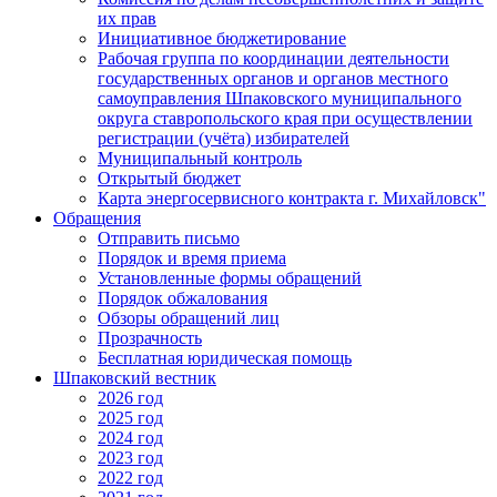
их прав
Инициативное бюджетирование
Рабочая группа по координации деятельности
государственных органов и органов местного
самоуправления Шпаковского муниципального
округа ставропольского края при осуществлении
регистрации (учёта) избирателей
Муниципальный контроль
Открытый бюджет
Карта энергосервисного контракта г. Михайловск"
Обращения
Отправить письмо
Порядок и время приема
Установленные формы обращений
Порядок обжалования
Обзоры обращений лиц
Прозрачность
Бесплатная юридическая помощь
Шпаковский вестник
2026 год
2025 год
2024 год
2023 год
2022 год