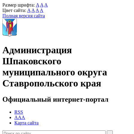
Размер шрифта:
A
A
A
Цвет сайта:
A
A
A
A
Полная версия сайта
Администрация
Шпаковского
муниципального округа
Ставропольского края
Официальный интернет-портал
RSS
AAA
Карта сайта