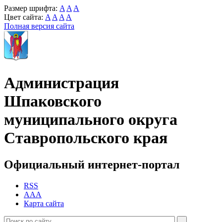
Размер шрифта:
A
A
A
Цвет сайта:
A
A
A
A
Полная версия сайта
Администрация
Шпаковского
муниципального округа
Ставропольского края
Официальный интернет-портал
RSS
AAA
Карта сайта