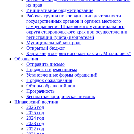
их прав
Инициативное бюджетирование
Рабочая группа по координации деятельности
государственных органов и органов местного
самоуправления Шпаковского муниципального
округа ставропольского края при осуществлении
регистрации (учёта) избирателей
Муниципальный контроль
Открытый бюджет
Карта энергосервисного контракта г. Михайловск"
Обращения
Отправить письмо
Порядок и время приема
Установленные формы обращений
Порядок обжалования
Обзоры обращений лиц
Прозрачность
Бесплатная юридическая помощь
Шпаковский вестник
2026 год
2025 год
2024 год
2023 год
2022 год