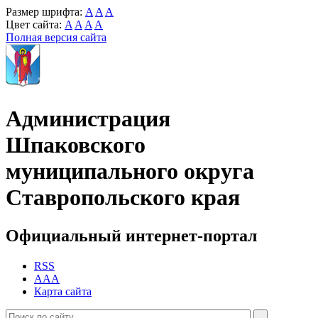
Размер шрифта:
A
A
A
Цвет сайта:
A
A
A
A
Полная версия сайта
Администрация
Шпаковского
муниципального округа
Ставропольского края
Официальный интернет-портал
RSS
AAA
Карта сайта