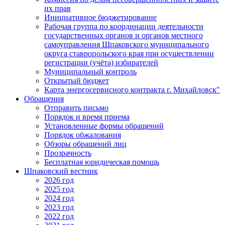
их прав
Инициативное бюджетирование
Рабочая группа по координации деятельности
государственных органов и органов местного
самоуправления Шпаковского муниципального
округа ставропольского края при осуществлении
регистрации (учёта) избирателей
Муниципальный контроль
Открытый бюджет
Карта энергосервисного контракта г. Михайловск"
Обращения
Отправить письмо
Порядок и время приема
Установленные формы обращений
Порядок обжалования
Обзоры обращений лиц
Прозрачность
Бесплатная юридическая помощь
Шпаковский вестник
2026 год
2025 год
2024 год
2023 год
2022 год