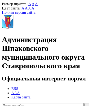
Размер шрифта:
A
A
A
Цвет сайта:
A
A
A
A
Полная версия сайта
Администрация
Шпаковского
муниципального округа
Ставропольского края
Официальный интернет-портал
RSS
AAA
Карта сайта