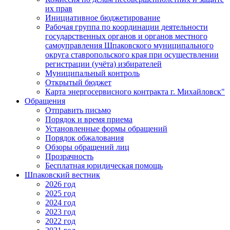
их прав
Инициативное бюджетирование
Рабочая группа по координации деятельности
государственных органов и органов местного
самоуправления Шпаковского муниципального
округа ставропольского края при осуществлении
регистрации (учёта) избирателей
Муниципальный контроль
Открытый бюджет
Карта энергосервисного контракта г. Михайловск"
Обращения
Отправить письмо
Порядок и время приема
Установленные формы обращений
Порядок обжалования
Обзоры обращений лиц
Прозрачность
Бесплатная юридическая помощь
Шпаковский вестник
2026 год
2025 год
2024 год
2023 год
2022 год