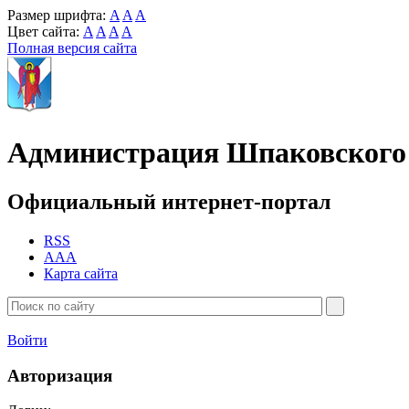
Размер шрифта:
A
A
A
Цвет сайта:
A
A
A
A
Полная версия сайта
Администрация Шпаковского 
Официальный интернет-портал
RSS
AAA
Карта сайта
Войти
Авторизация