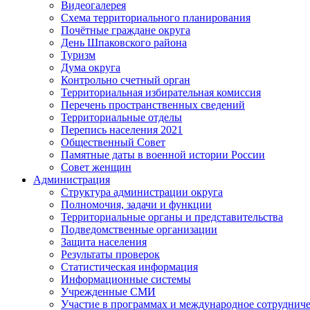
Видеогалерея
Схема территориального планирования
Почётные граждане округа
День Шпаковского района
Туризм
Дума округа
Контрольно счетный орган
Территориальная избирательная комиссия
Перечень пространственных сведений
Территориальные отделы
Перепись населения 2021
Общественный Совет
Памятные даты в военной истории России
Совет женщин
Администрация
Структура администрации округа
Полномочия, задачи и функции
Территориальные органы и представительства
Подведомственные организации
Защита населения
Результаты проверок
Статистическая информация
Информационные системы
Учрежденные СМИ
Участие в программах и международное сотруднич