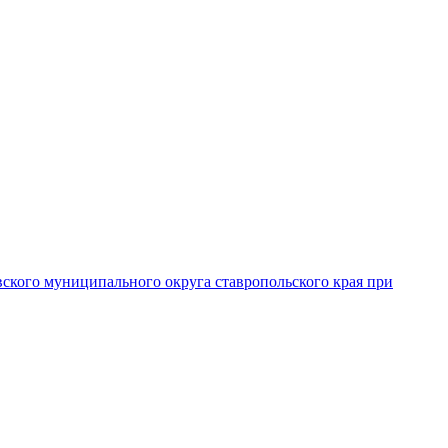
вского муниципального округа ставропольского края при