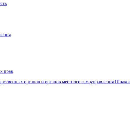
ость
ления
х прав
дарственных органов и органов местного самоуправления Шпако