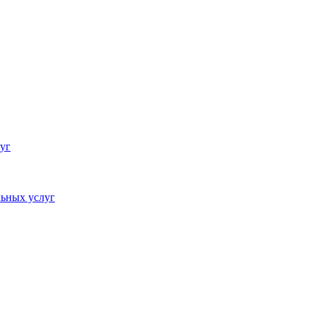
уг
ьных услуг