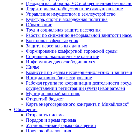
Гражданская оборона, ЧС и общественная безопасн
Территориально-общественное самоуправление
Управление имуществом и землеустройство
Культура, спорт и молодежная политика
Образование
Труд и социальная защита населения
Работы по снижению неформальной занятости насе
Контроль в сфере закупок
Защита персональных данных
Формирование комфортной городской среды
Социально-экономическое развитие
Информация для освободившихся
Жилье
Комиссия по делам несовершеннолетних и защите и
Инициативное бюджетирование
Рабочая группа по координации деятельности госу
осуществлении регистрации (учёта) избирателей
Муниципальный контроль
Открытый бюджет
Карта энергосервисного контракта г. Михайловск"
Обращения
Отправить письмо
Порядок и время приема
Установленные формы обращений
Порядок обжалования