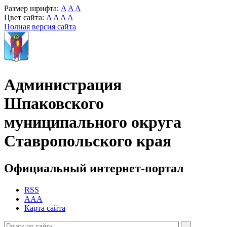
Размер шрифта:
A
A
A
Цвет сайта:
A
A
A
A
Полная версия сайта
Администрация
Шпаковского
муниципального округа
Ставропольского края
Официальный интернет-портал
RSS
AAA
Карта сайта