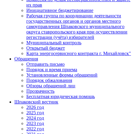
их прав
Инициативное бюджетирование
Рабочая группа по координации деятельности
государственных органов и органов местного
самоуправления Шпаковского муниципального
округа ставропольского края при осуществлении
регистрации (учёта) избирателей
Муниципальный контроль
Открытый бюджет
Карта энергосервисного контракта г. Михайловск"
Обращения
Отправить письмо
Порядок и время приема
Установленные формы обращений
Порядок обжалования
Обзоры обращений лиц
Прозрачность
Бесплатная юридическая помощь
Шпаковский вестник
2026 год
2025 год
2024 год
2023 год
2022 год