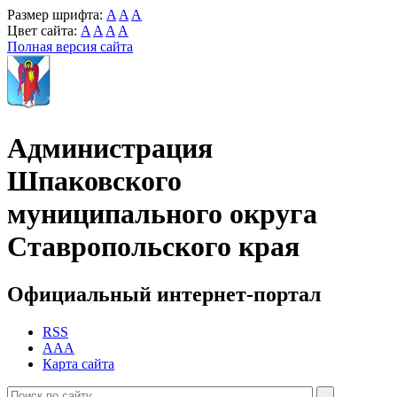
Размер шрифта:
A
A
A
Цвет сайта:
A
A
A
A
Полная версия сайта
Администрация
Шпаковского
муниципального округа
Ставропольского края
Официальный интернет-портал
RSS
AAA
Карта сайта