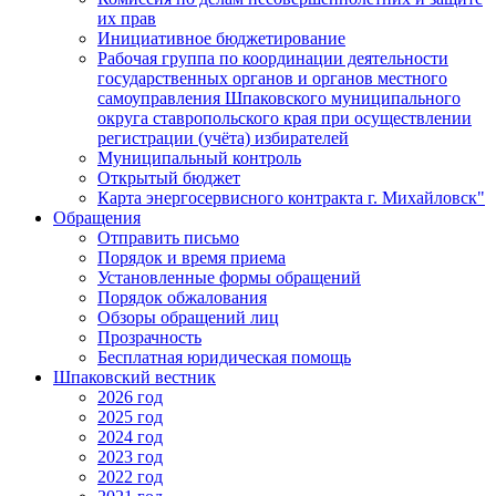
их прав
Инициативное бюджетирование
Рабочая группа по координации деятельности
государственных органов и органов местного
самоуправления Шпаковского муниципального
округа ставропольского края при осуществлении
регистрации (учёта) избирателей
Муниципальный контроль
Открытый бюджет
Карта энергосервисного контракта г. Михайловск"
Обращения
Отправить письмо
Порядок и время приема
Установленные формы обращений
Порядок обжалования
Обзоры обращений лиц
Прозрачность
Бесплатная юридическая помощь
Шпаковский вестник
2026 год
2025 год
2024 год
2023 год
2022 год