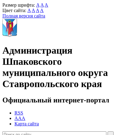
Размер шрифта:
A
A
A
Цвет сайта:
A
A
A
A
Полная версия сайта
Администрация
Шпаковского
муниципального округа
Ставропольского края
Официальный интернет-портал
RSS
AAA
Карта сайта