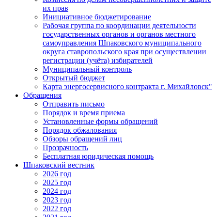
их прав
Инициативное бюджетирование
Рабочая группа по координации деятельности
государственных органов и органов местного
самоуправления Шпаковского муниципального
округа ставропольского края при осуществлении
регистрации (учёта) избирателей
Муниципальный контроль
Открытый бюджет
Карта энергосервисного контракта г. Михайловск"
Обращения
Отправить письмо
Порядок и время приема
Установленные формы обращений
Порядок обжалования
Обзоры обращений лиц
Прозрачность
Бесплатная юридическая помощь
Шпаковский вестник
2026 год
2025 год
2024 год
2023 год
2022 год