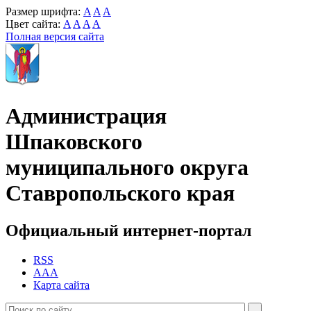
Размер шрифта:
A
A
A
Цвет сайта:
A
A
A
A
Полная версия сайта
Администрация
Шпаковского
муниципального округа
Ставропольского края
Официальный интернет-портал
RSS
AAA
Карта сайта