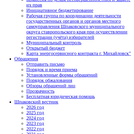
их прав
Инициативное бюджетирование
Рабочая группа по координации деятельности
государственных органов и органов местного
самоуправления Шпаковского муниципального
округа ставропольского края при осуществлении
регистрации (учёта) избирателей
Муниципальный контроль
Открытый бюджет
Карта энергосервисного контракта г. Михайловск"
Обращения
Отправить письмо
Порядок и время приема
Установленные формы обращений
Порядок обжалования
Обзоры обращений лиц
Прозрачность
Бесплатная юридическая помощь
Шпаковский вестник
2026 год
2025 год
2024 год
2023 год
2022 год