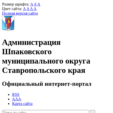
Размер шрифта:
A
A
A
Цвет сайта:
A
A
A
A
Полная версия сайта
Администрация
Шпаковского
муниципального округа
Ставропольского края
Официальный интернет-портал
RSS
AAA
Карта сайта