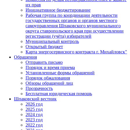
их прав
Инициативное бюджетирование
Рабочая группа по координации деятельности
государственных органов и органов местного
самоуправления Шпаковского муниципального
округа ставропольского края при осуществлении
регистрации (учёта) избирателей
Муниципальный контроль
Открытый бюджет
Карта энергосервисного контракта г. Михайловск"
Обращения
Отправить письмо
Порядок и время приема
Установленные формы обращений
Порядок обжалования
Обзоры обращений лиц
Прозрачность
Бесплатная юридическая помощь
Шпаковский вестник
2026 год
2025 год
2024 год
2023 год
2022 год