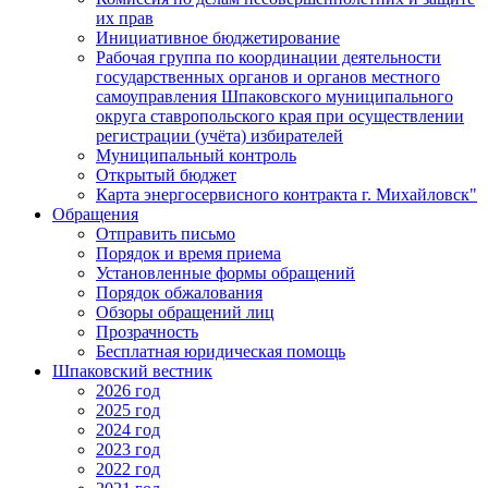
их прав
Инициативное бюджетирование
Рабочая группа по координации деятельности
государственных органов и органов местного
самоуправления Шпаковского муниципального
округа ставропольского края при осуществлении
регистрации (учёта) избирателей
Муниципальный контроль
Открытый бюджет
Карта энергосервисного контракта г. Михайловск"
Обращения
Отправить письмо
Порядок и время приема
Установленные формы обращений
Порядок обжалования
Обзоры обращений лиц
Прозрачность
Бесплатная юридическая помощь
Шпаковский вестник
2026 год
2025 год
2024 год
2023 год
2022 год