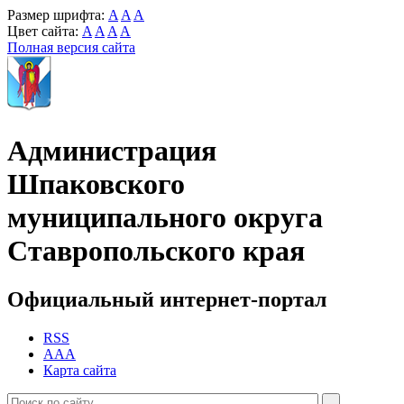
Размер шрифта:
A
A
A
Цвет сайта:
A
A
A
A
Полная версия сайта
Администрация
Шпаковского
муниципального округа
Ставропольского края
Официальный интернет-портал
RSS
AAA
Карта сайта