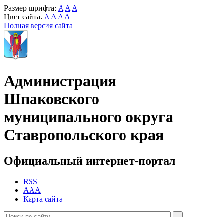
Размер шрифта:
A
A
A
Цвет сайта:
A
A
A
A
Полная версия сайта
Администрация
Шпаковского
муниципального округа
Ставропольского края
Официальный интернет-портал
RSS
AAA
Карта сайта