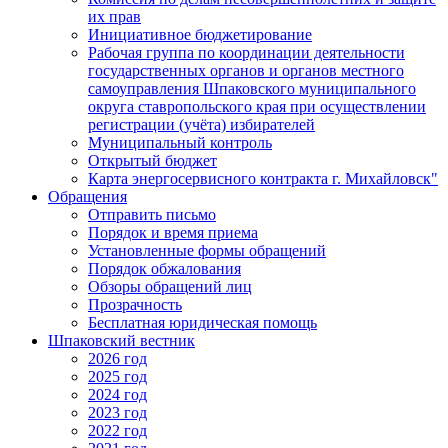
их прав
Инициативное бюджетирование
Рабочая группа по координации деятельности
государственных органов и органов местного
самоуправления Шпаковского муниципального
округа ставропольского края при осуществлении
регистрации (учёта) избирателей
Муниципальный контроль
Открытый бюджет
Карта энергосервисного контракта г. Михайловск"
Обращения
Отправить письмо
Порядок и время приема
Установленные формы обращений
Порядок обжалования
Обзоры обращений лиц
Прозрачность
Бесплатная юридическая помощь
Шпаковский вестник
2026 год
2025 год
2024 год
2023 год
2022 год