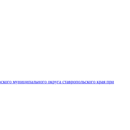
вского муниципального округа ставропольского края при