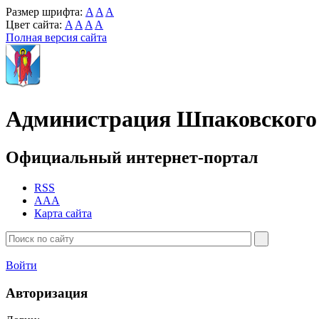
Размер шрифта:
A
A
A
Цвет сайта:
A
A
A
A
Полная версия сайта
Администрация Шпаковского 
Официальный интернет-портал
RSS
AAA
Карта сайта
Войти
Авторизация