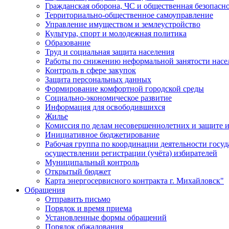
Гражданская оборона, ЧС и общественная безопасн
Территориально-общественное самоуправление
Управление имуществом и землеустройство
Культура, спорт и молодежная политика
Образование
Труд и социальная защита населения
Работы по снижению неформальной занятости насе
Контроль в сфере закупок
Защита персональных данных
Формирование комфортной городской среды
Социально-экономическое развитие
Информация для освободившихся
Жилье
Комиссия по делам несовершеннолетних и защите и
Инициативное бюджетирование
Рабочая группа по координации деятельности госу
осуществлении регистрации (учёта) избирателей
Муниципальный контроль
Открытый бюджет
Карта энергосервисного контракта г. Михайловск"
Обращения
Отправить письмо
Порядок и время приема
Установленные формы обращений
Порядок обжалования