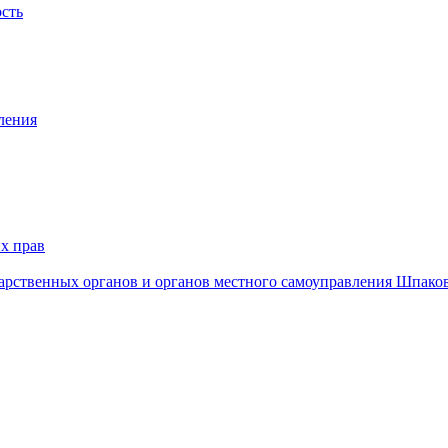
ость
ления
х прав
дарственных органов и органов местного самоуправления Шпако