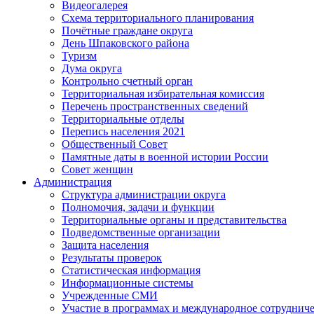
Видеогалерея
Схема территориального планирования
Почётные граждане округа
День Шпаковского района
Туризм
Дума округа
Контрольно счетный орган
Территориальная избирательная комиссия
Перечень пространственных сведений
Территориальные отделы
Перепись населения 2021
Общественный Совет
Памятные даты в военной истории России
Совет женщин
Администрация
Структура администрации округа
Полномочия, задачи и функции
Территориальные органы и представительства
Подведомственные организации
Защита населения
Результаты проверок
Статистическая информация
Информационные системы
Учрежденные СМИ
Участие в программах и международное сотруднич