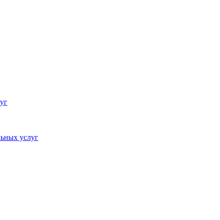
уг
ьных услуг