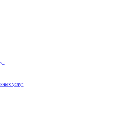
уг
ьных услуг