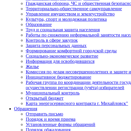
Гражданская оборона, ЧС и общественная безопасн
Территориально-общественное самоуправление
Управление имуществом и землеустройство
Культура, спорт и молодежная политика
Образование
Труд и социальная защита населения
Работы по снижению неформальной занятости насе
Контроль в сфере закупок
Защита персональных данных
Формирование комфортной городской среды
Социально-экономическое развитие
Информация для освободившихся
Жилье
Комиссия по делам несовершеннолетних и защите и
Инициативное бюджетирование
Рабочая группа по координации деятельности госу
осуществлении регистрации (учёта) избирателей
Муниципальный контроль
Открытый бюджет
Карта энергосервисного контракта г. Михайловск"
Обращения
Отправить письмо
Порядок и время приема
Установленные формы обращений
Порядок обжалования