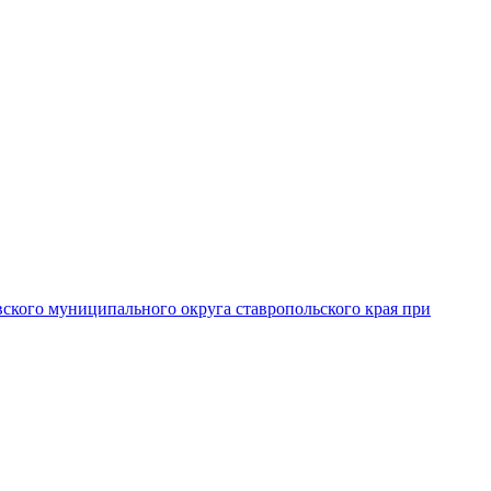
вского муниципального округа ставропольского края при