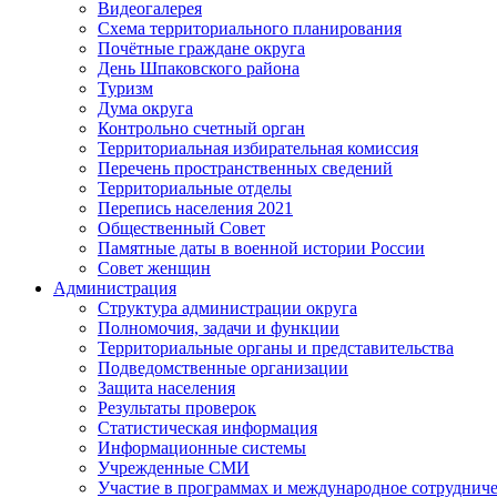
Видеогалерея
Схема территориального планирования
Почётные граждане округа
День Шпаковского района
Туризм
Дума округа
Контрольно счетный орган
Территориальная избирательная комиссия
Перечень пространственных сведений
Территориальные отделы
Перепись населения 2021
Общественный Совет
Памятные даты в военной истории России
Совет женщин
Администрация
Структура администрации округа
Полномочия, задачи и функции
Территориальные органы и представительства
Подведомственные организации
Защита населения
Результаты проверок
Статистическая информация
Информационные системы
Учрежденные СМИ
Участие в программах и международное сотруднич