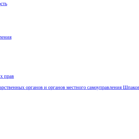
ость
ления
х прав
дарственных органов и органов местного самоуправления Шпако