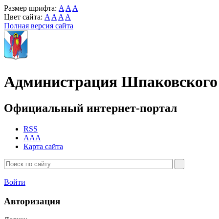
Размер шрифта:
A
A
A
Цвет сайта:
A
A
A
A
Полная версия сайта
Администрация Шпаковского 
Официальный интернет-портал
RSS
AAA
Карта сайта
Войти
Авторизация