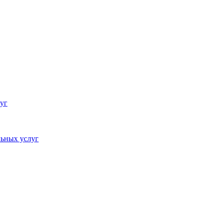
уг
ьных услуг