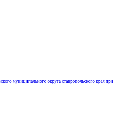
вского муниципального округа ставропольского края при