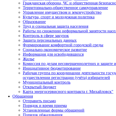
Гражданская оборона, ЧС и общественная безопасн
Территориально-общественное самоуправление
Управление имуществом и землеустройство
Культура, спорт и молодежная политика
Образование
Труд и социальная защита населения
Работы по снижению неформальной занятости насе
Контроль в сфере закупок
Защита персональных данных
Формирование комфортной городской среды
Социально-экономическое развитие
Информация для освободившихся
Жилье
Комиссия по делам несовершеннолетних и защите и
Инициативное бюджетирование
Рабочая группа по координации деятельности госу
осуществлении регистрации (учёта) избирателей
Муниципальный контроль
Открытый бюджет
Карта энергосервисного контракта г. Михайловск"
Обращения
Отправить письмо
Порядок и время приема
Установленные формы обращений
Порядок обжалования