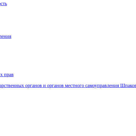
ость
ления
х прав
дарственных органов и органов местного самоуправления Шпако