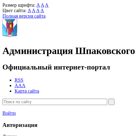
Размер шрифта:
A
A
A
Цвет сайта:
A
A
A
A
Полная версия сайта
Администрация Шпаковского 
Официальный интернет-портал
RSS
AAA
Карта сайта
Войти
Авторизация