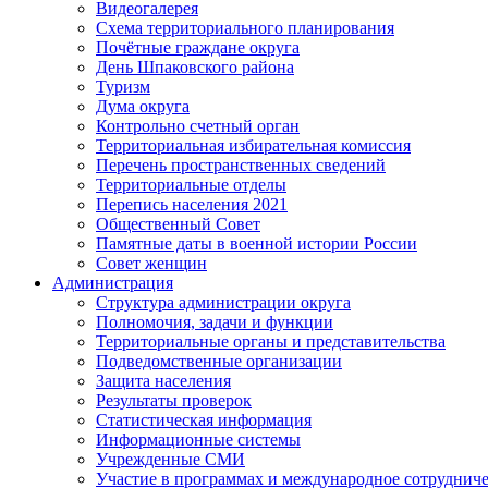
Видеогалерея
Схема территориального планирования
Почётные граждане округа
День Шпаковского района
Туризм
Дума округа
Контрольно счетный орган
Территориальная избирательная комиссия
Перечень пространственных сведений
Территориальные отделы
Перепись населения 2021
Общественный Совет
Памятные даты в военной истории России
Совет женщин
Администрация
Структура администрации округа
Полномочия, задачи и функции
Территориальные органы и представительства
Подведомственные организации
Защита населения
Результаты проверок
Статистическая информация
Информационные системы
Учрежденные СМИ
Участие в программах и международное сотруднич