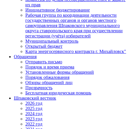
их прав
Инициативное бюджетирование
Рабочая группа по координации деятельности
государственных органов и органов местного
самоуправления Шпаковского муниципального
округа ставропольского края при осуществлении
регистрации (учёта) избирателей
Муниципальный контроль
Открытый бюджет
Карта энергосервисного контракта г. Михайловск"
Обращения
Отправить письмо
Порядок и время приема
Установленные формы обращений
Порядок обжалования
Обзоры обращений лиц
Прозрачность
Бесплатная юридическая помощь
Шпаковский вестник
2026 год
2025 год
2024 год
2023 год
2022 год