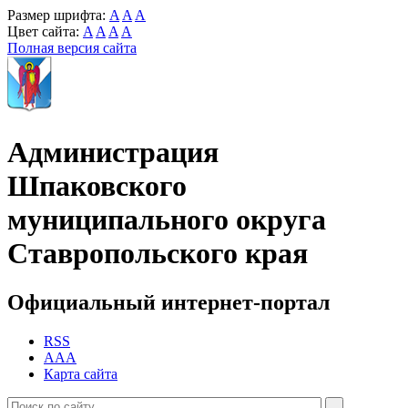
Размер шрифта:
A
A
A
Цвет сайта:
A
A
A
A
Полная версия сайта
Администрация
Шпаковского
муниципального округа
Ставропольского края
Официальный интернет-портал
RSS
AAA
Карта сайта