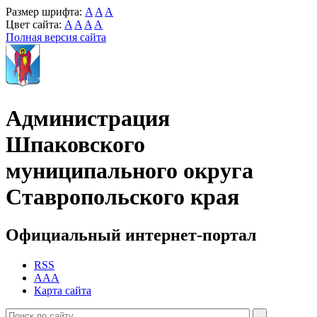
Размер шрифта:
A
A
A
Цвет сайта:
A
A
A
A
Полная версия сайта
Администрация
Шпаковского
муниципального округа
Ставропольского края
Официальный интернет-портал
RSS
AAA
Карта сайта