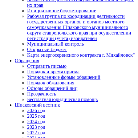
их прав
Инициативное бюджетирование
Рабочая группа по координации деятельности
государственных органов и органов местного
самоуправления Шпаковского муниципального
округа ставропольского края при осуществлении
регистрации (учёта) избирателей
Муниципальный контроль
Открытый бюджет
Карта энергосервисного контракта г. Михайловск"
Обращения
Отправить письмо
Порядок и время приема
Установленные формы обращений
Порядок обжалования
Обзоры обращений лиц
Прозрачность
Бесплатная юридическая помощь
Шпаковский вестник
2026 год
2025 год
2024 год
2023 год
2022 год